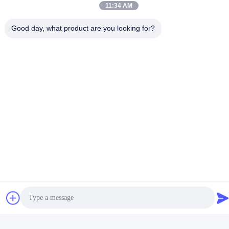
Vidéo
11:34 AM
Améliorez le stockage de
Armoire de rangement de
Good day, what product are you looking for?
votre bureau avec des
dossiers de bureau Armoire
armoires en bois modernes
à dossiers bas Mobilier avec
Obtenez le meilleur
Obtenez le meilleur
support de porte
prix
prix
personnalisé
Armoire de bureau avec
Armoire de bureau blanche,
bande lumineuse de porte
armoire haute basse en bois
en verre, armoire de
Armoire de rangement,
Obtenez le meilleur
Obtenez le meilleur