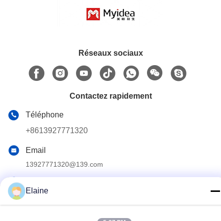
Réseaux sociaux
Contactez rapidement
Téléphone
+8613927771320
Email
13927771320@139.com
Adresse
Elaine
Édifice G, 2e étage, n° 6 avenue Qihang, ville de Jiujiang,
district de Nanhai, ville de Foshan, province du Guangdong,
Chine