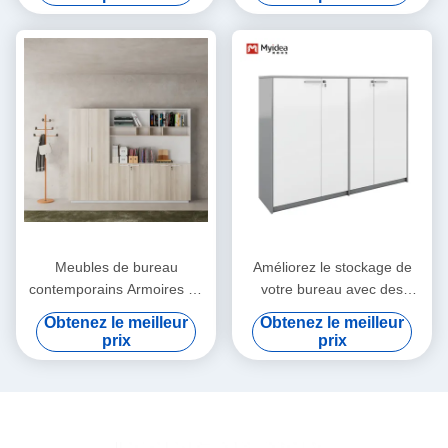
plafond, armoire basse de
bande lumineuse LED à
bureau
contrôle vocal intégrée
Meubles de bureau
Améliorez le stockage de
contemporains Armoires de
votre bureau avec des
bureau en bois modernes
armoires en bois modernes
Obtenez le meilleur
Obtenez le meilleur
avec rangement
prix
prix