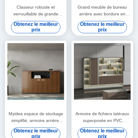
Classeur robuste et
Grand meuble de bureau
verrouillable de grande
arrière avec bordure en
capacité, Étagère de
alliage d'aluminium,
Obtenez le meilleur
Obtenez le meilleur
rangement ouverte à
présentoir de livres, meuble
prix
prix
plusieurs niveaux, Armoire
de bureau arrière
de stockage de données de
indépendant
bureau
Myidea espace de stockage
Armoire de fichiers latéraux
simplifié, armoire arrière,
superposée en PVC
armoire de dossiers,
intelligent Finition de
Obtenez le meilleur
Obtenez le meilleur
cloisons de plancher à
peinture en forme d'arc,
prix
prix