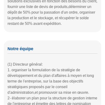
A remporté le prix d'or pour la conception de produits
au Salon de l'environnement de bureau de l'Expo du
meuble de Chine (Guangzhou) en 2014.
A remporté le prix d'or pour la conception de produits
au Salon de l'environnement de bureau de l'Expo du
meuble de Chine (Guangzhou) en 2015.
En 2018, a reçu l'honneur d'Entreprise nationale de
haute technologie et a été reconnue comme «
entreprise leader dans les secteurs segmentés de la
ville de Foshan ».
En 2020, année de transformation, nous nous
concentrerons sur les secteurs de l'éducation et de la
médecine et nous embarquerons dans un nouveau
parcours de coopération en ingénierie.
Le magasin d'image de la quatrième génération de la
marque « Myidea » fera ses débuts au Louvre en
2022.
Nouvelle base de production à lancer en octobre
2023.