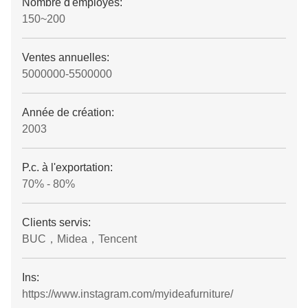
Nombre d'employés:
150~200
Ventes annuelles:
5000000-5500000
Année de création:
2003
P.c. à l'exportation:
70% - 80%
Clients servis:
BUC，Midea，Tencent
Ins:
https://www.instagram.com/myideafurniture/