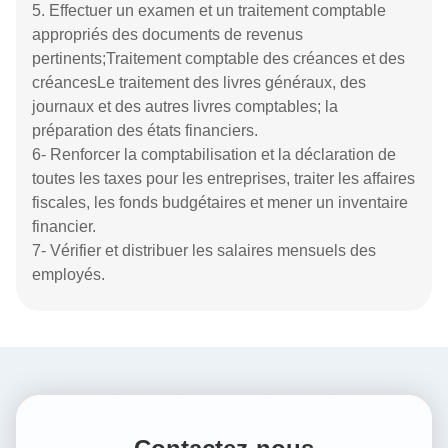
4. Examen et délivrance de documents émis au nom
de la société (avec sceau officiel).
5- Prendre en charge l'ensemble des opérations et de
la gestion de l'entreprise.
6Présenter le plan de développement innovant de
l'entreprise, les dépenses hors budget et le plan de
contrôle des coûts au conseil d'administration.
7- Gérer les urgences majeures et les problèmes
majeurs de relations extérieures de l'entreprise.
8. Promouvoir la construction de la culture d'entreprise
de l'entreprise et établir une bonne image d'entreprise.
9- s'engager dans le travail de gestion global et faire
des explorations et des tentatives innovantes et
réalisables pour le développement de l'entreprise.
10- Convoquer et présider des réunions de bureau,
des réunions spéciales, etc., résumer le travail,
écouter les rapports, inspecter le travail, superviser les
progrès et coordonner les conflits.
(2) Département des finances