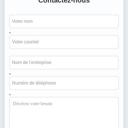
1. Responsable de la comptabilité financière
quotidienne de la société et participe à la gestion des
affaires de la société.
2. allouer raisonnablement des fonds en fonction des
opérations financières de la société pour assurer le
fonctionnement normal des fonds de la société.
3. Recueillir et analyser des informations sur les
activités commerciales de l'entreprise, la dynamique
financière, les revenus d'exploitation et les dépenses,
et fournir des recommandations.
4Gérer strictement les finances, renforcer la
surveillance financière et publier des états financiers
quotidiens au conseil d'administration.
5. Effectuer un examen et un traitement comptable
appropriés des documents de revenus
pertinents;Traitement comptable des créances et des
créancesLe traitement des livres généraux, des
journaux et des autres livres comptables; la
préparation des états financiers.