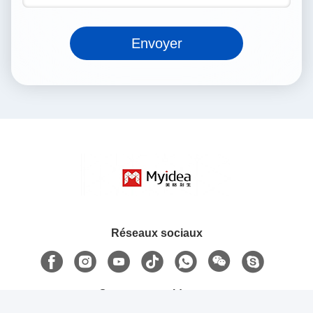
6- Renforcer la comptabilisation et la déclaration de
toutes les taxes pour les entreprises, traiter les affaires
fiscales, les fonds budgétaires et mener un inventaire
financier.
7- Vérifier et distribuer les salaires mensuels des
employés.
Contactez-nous