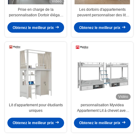
Vidéo
Prise en charge de la
Les dortoirs d'appartements
personnalisation Dortoir élégant
peuvent personnaliser des lits
et fonctionnel Lit de chevet pour
simples, des lits modernes à
les logements étudiants
cadre en acier laminé à froid
Obtenez le meilleur prix
Obtenez le meilleur prix
épais, des lits étudiants simples
durables
Vidéo
Lit d'appartement pour étudiants
personnalisation Myvidea
uniques
Appartement Lit à chevet avec
tuyaux épais, Lit pour enfants
d'école, Lit à deux couches en fer
Obtenez le meilleur prix
Obtenez le meilleur prix