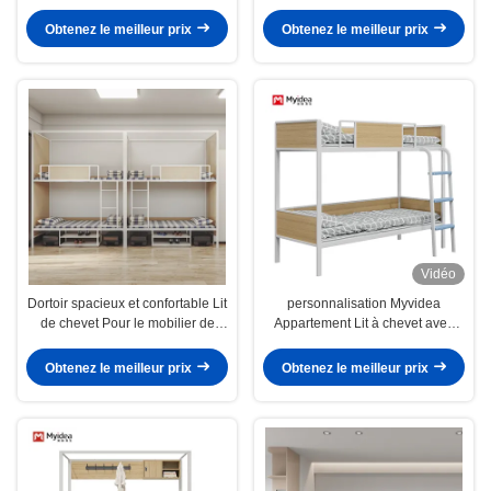
Noir Blanc Gris Soutien
personnalisation
Obtenez le meilleur prix
Obtenez le meilleur prix
Vidéo
Dortoir spacieux et confortable Lit
personnalisation Myvidea
de chevet Pour le mobilier de
Appartement Lit à chevet avec
bureau Support personnalisation
tuyaux épais, Lit pour enfants
d'école, Lit à deux couches en fer
Obtenez le meilleur prix
Obtenez le meilleur prix