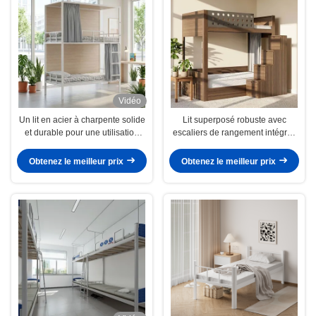
Vidéo
Un lit en acier à charpente solide
Lit superposé robuste avec
et durable pour une utilisation
escaliers de rangement intégrés
durable dans les appartements et
– Idéal pour les dortoirs
les dortoirs
universitaires et la vie en
Obtenez le meilleur prix
Obtenez le meilleur prix
appartement.