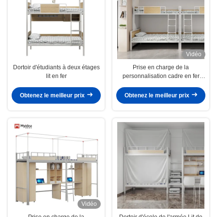
Vidéo
Dortoir d'étudiants à deux étages
Prise en charge de la
lit en fer
personnalisation cadre en fer
robuste dortoir étudiant lit pour
chambre et appartement haute
Obtenez le meilleur prix
Obtenez le meilleur prix
durabilité
Vidéo
Prise en charge de la
Dortoir d'école de l'armée Lit de