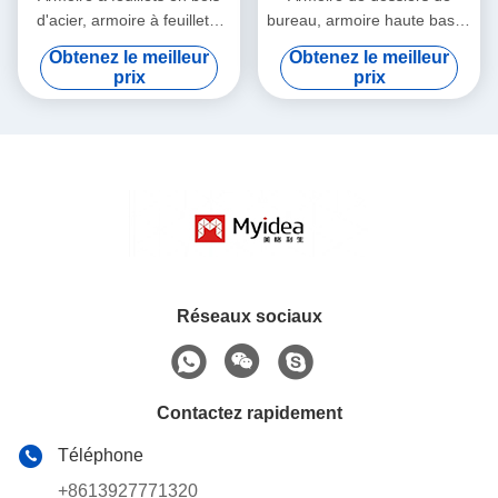
d'acier, armoire à feuillets,
bureau, armoire haute basse
porte d'armoire en acier,
en bois, armoire de
Obtenez le meilleur
Obtenez le meilleur
corps d'armoire en carton de
rangement, adaptée aux
prix
prix
triamine
bureaux, salles de
conférence, salles de
réception
Réseaux sociaux
Contactez rapidement
Téléphone
+8613927771320