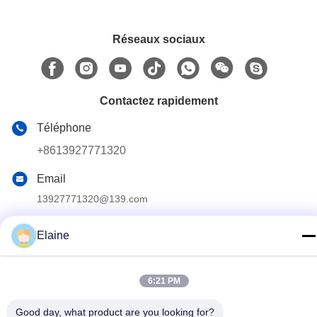
Réseaux sociaux
Contactez rapidement
Téléphone
+8613927771320
Email
13927771320@139.com
Adresse
Elaine
Édifice G, 2e étage, n° 6 avenue Qihang, ville de Jiujiang,
district de Nanhai, ville de Foshan, province du Guangdong,
Chine
6:21 PM
Good day, what product are you looking for?
Politique en matière de protection de la vie privée
|
Plan du site