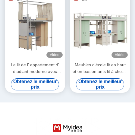
Vidéo
Vidéo
Le lit de l' appartement d'
Meubles d'école lit en haut
étudiant moderne avec
et en bas enfants lit à chevet
rideau de lit et super intimité
avec support de bureau
Obtenez le meilleur
Obtenez le meilleur
sous la table de soutien
personnalisé
prix
prix
personnalisation lit