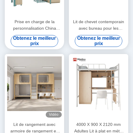
Prise en charge de la
Lit de chevet contemporain
personnalisation China
avec bureau pour les
Manufacturer Capsule Bunk
dortoirs scolaires
Obtenez le meilleur
Obtenez le meilleur
Bed For Hostel Inbox
prix
prix
Capsule Bunk Bed With
Stairs
Vidéo
Lit de rangement avec
4000 X 900 X 2120 mm
armoire de rangement en
Adultes Lit à plat en métal