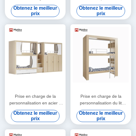
bois 4600 x 900 x 2400 mm
avec support de bureau
Obtenez le meilleur
Obtenez le meilleur
personnalisé
prix
prix
Prise en charge de la
Prise en charge de la
personnalisation en acier à
personnalisation du lit
double couche lit en acier
d'école avec usine de
Obtenez le meilleur
Obtenez le meilleur
utilisé lit en acier cadre en
production automatisée et
prix
prix
métal lit en acier jumeau
de l'emballage automatique
plein