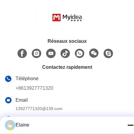
Réseaux sociaux
Contactez rapidement
Téléphone
+8613927771320
Email
13927771320@139.com
Adresse
Elaine
Édifice G, 2e étage, n° 6 avenue Qihang, ville de Jiujiang,
district de Nanhai, ville de Foshan, province du Guangdong,