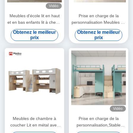
Vidéo
Meubles d'école lit en haut
Prise en charge de la
et en bas enfants lit à chevet
personnalisation Meubles de
avec support de bureau
bureau Myidea en bois
Obtenez le meilleur
Obtenez le meilleur
personnalisé
coloré Lit de lit pour enfants
prix
prix
Vidéo
Meubles de chambre à
Prise en charge de la
coucher Lit en métal avec
personnalisation,Stable
bureau Support de poteau
robuste, polyvalent et de