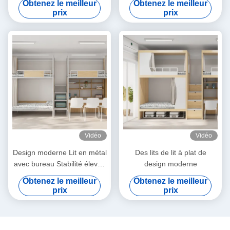
Obtenez le meilleur
Obtenez le meilleur
en bois personnalisé
haute sécurité lit sous la
prix
prix
table
Vidéo
Vidéo
Design moderne Lit en métal
Des lits de lit à plat de
avec bureau Stabilité élevée
design moderne
Meubles Appartement
Obtenez le meilleur
Obtenez le meilleur
Support personnalisation
prix
prix