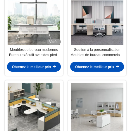
Vidéo
Meubles de bureau modernes
Soutien à la personnalisation
Bureau exécutif avec des pieds
Meubles de bureau commerciaux
en métal en Blanche-Neige
Table du personnel pour deux ou
support personnalisation
quatre personnes avec écran
Obtenez le meilleur prix
Obtenez le meilleur prix
séparé et armoires de dossiers