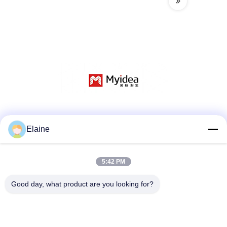
Réseaux sociaux
Elaine
5:42 PM
Contactez rapidement
Téléphone
Good day, what product are you looking for?
+8613927771320
Email