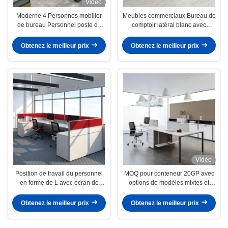
Vidéo
Moderne 4 Personnes mobilier
Meubles commerciaux Bureau de
de bureau Personnel poste de
comptoir latéral blanc avec
travail exécutif Table avec support
options personnalisables
de jambe de métal
Obtenez le meilleur prix
Obtenez le meilleur prix
personnalisation
Vidéo
Position de travail du personnel
MOQ pour conteneur 20GP avec
en forme de L avec écran de
options de modèles mixtes et
couleur blanche et rouge pour
acceptation des commandes
une grande intimité
d'échantillons
Obtenez le meilleur prix
Obtenez le meilleur prix