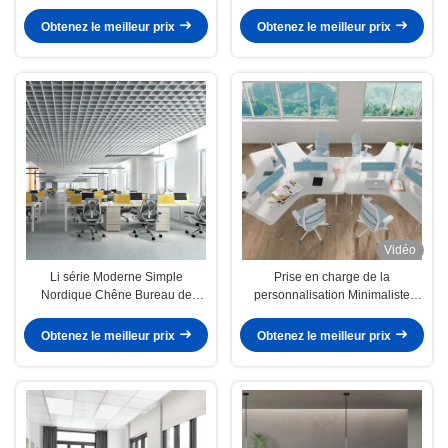
de bureaux de bureau, de
environnemental Couleur et taille
bureaux de bureau, d'armoires de
personnalisés
Obtenez le meilleur prix
Obtenez le meilleur prix
rangement de forme unique
Vidéo
Li série Moderne Simple
Prise en charge de la
Nordique Chêne Bureau de
personnalisation Minimaliste
personnel Lettering Pieds en
Moderne écran Diviseur Bureau
acier personnalisés
Bureau Employé Bureau 6 places
Obtenez le meilleur prix
Obtenez le meilleur prix
Extra épais sur mesure