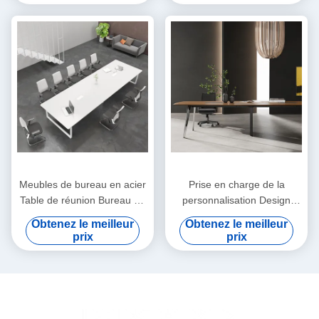
Réception Combinaison de
blanc dans 36 options de
bureau et de chaise
couleurs W3200 * D1600 *
H750
Meubles de bureau en acier
Prise en charge de la
Table de réunion Bureau de
personnalisation Design
conférence moderne
moderne Table de
Obtenez le meilleur
Obtenez le meilleur
conférence en bois foncé
prix
prix
Avec des jambes en acier
laminées à froid Meubles de
bureau pour salles de
réunion et de négociation