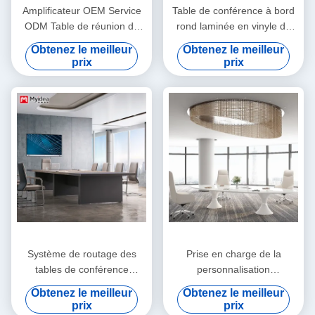
Amplificateur OEM Service
Table de conférence à bord
ODM Table de réunion de
rond laminée en vinyle de
bureau personnalisable
PVC ️ Surface peinte brillante
Obtenez le meilleur
Obtenez le meilleur
pour salles de réunion de
prix
prix
bureau
Système de routage des
Prise en charge de la
tables de conférence
personnalisation
Morandi Couleur Entreprise
personnalisable Pure White
Obtenez le meilleur
Obtenez le meilleur
Bureau Salle de réunion
Snow Mountain Tableau
prix
prix