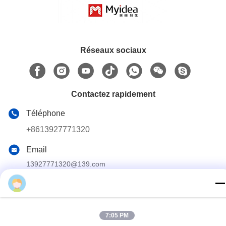
Réseaux sociaux
Contactez rapidement
Téléphone
+8613927771320
Email
13927771320@139.com
Adresse
Elaine
Édifice G, 2e étage, n° 6 avenue Qihang, ville de Jiujiang,
district de Nanhai, ville de Foshan, province du Guangdong,
Chine
7:05 PM