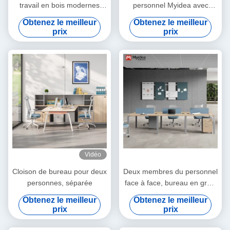
travail en bois modernes
personnel Myidea avec
avec un espace de
armoire de rangement, style
Obtenez le meilleur
Obtenez le meilleur
rangement face à face
écran, siège unique, bureau
prix
prix
simple et moderne, bureau
d'ordinateur
Vidéo
Cloison de bureau pour deux
Deux membres du personnel
personnes, séparée
face à face, bureau en gros,
style pied en acier, bureau
Obtenez le meilleur
Obtenez le meilleur
en gros
prix
prix