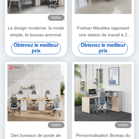
Vidéo
Le design moderne, la mode
Foshan Meubles opposant
simple, le bureau anormal.
une station de travail à 2
sièges Figure-8 Pieds en
Obtenez le meilleur
Obtenez le meilleur
métal, prise électrique
prix
prix
préinstallée, bureau de
personnel durable pour les
cabines de bureau
Vidéo
Vidéo
Des bureaux de poste de
Personnalisation Bureau du