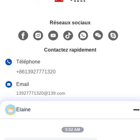
Réseaux sociaux
Contactez rapidement
Téléphone
+8613927771320
Email
13927771320@139.com
Adresse
Elaine
Édifice G, 2e étage, n° 6 avenue Qihang, ville de Jiujiang,
district de Nanhai, ville de Foshan, province du Guangdong,
Chine
5:52 AM