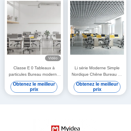
Vidéo
Classe E 0 Tableaux à
Li série Moderne Simple
particules Bureau moderne
Nordique Chêne Bureau de
Choix environnemental
personnel Lettering Pieds en
Obtenez le meilleur
Obtenez le meilleur
Couleur et taille
acier personnalisés
prix
prix
personnalisés