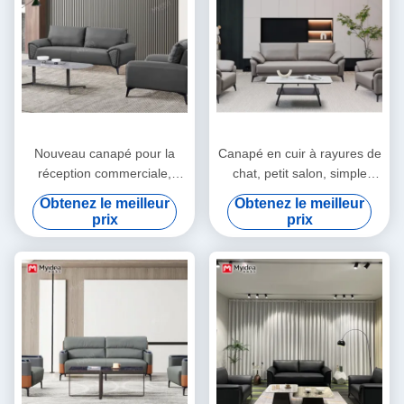
Nouveau canapé pour la
Canapé en cuir à rayures de
réception commerciale,
chat, petit salon, simple
nouveau bureau en cuir de
double et trois personnes
Obtenez le meilleur
Obtenez le meilleur
chat, canapé de réception
Appartement de magasin de
prix
prix
haut de gamme pour les
vêtements nordique, couleur
invités.
orange