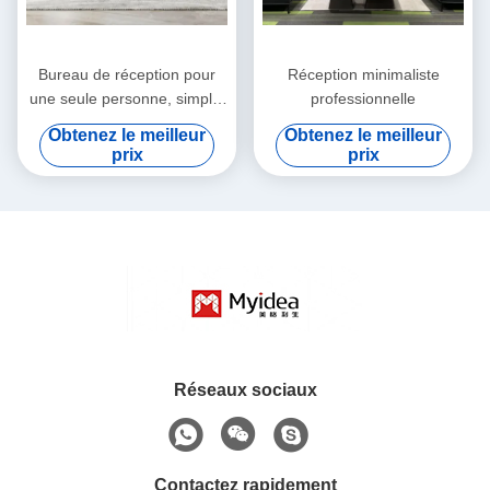
Bureau de réception pour
Réception minimaliste
une seule personne, simple,
professionnelle
élégant, résistant à la saleté,
Obtenez le meilleur
Obtenez le meilleur
combiné de loisirs Sofa de
prix
prix
bureau, siège professionnel
triple
Réseaux sociaux
Contactez rapidement