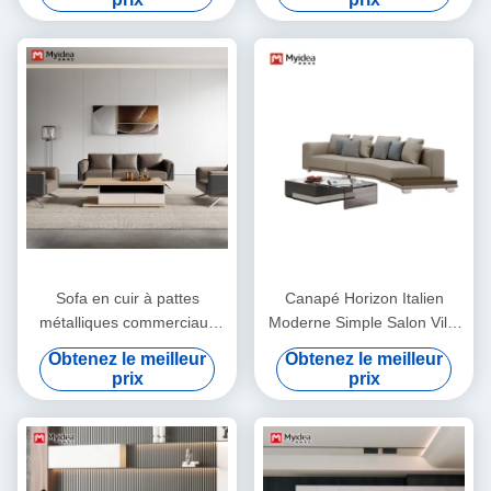
mélamine
Sofa en cuir à pattes
Canapé Horizon Italien
métalliques commerciaux
Moderne Simple Salon Villa
modernes écologiques
Grand Appartement Club-
Obtenez le meilleur
Obtenez le meilleur
house Séjour Coin
prix
prix
Combinaison Canapé