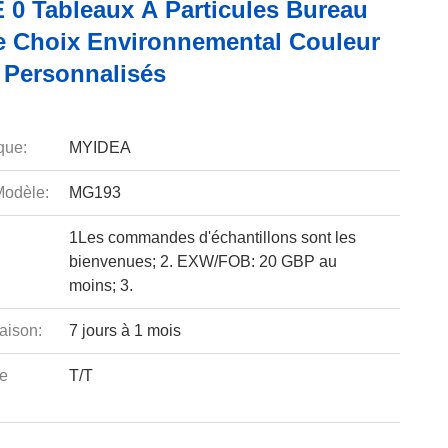
E 0 Tableaux À Particules Bureau
 Choix Environnemental Couleur
e Personnalisés
que:
MYIDEA
odèle:
MG193
1Les commandes d'échantillons sont les
bienvenues; 2. EXW/FOB: 20 GBP au
moins; 3.
aison:
7 jours à 1 mois
e
T/T