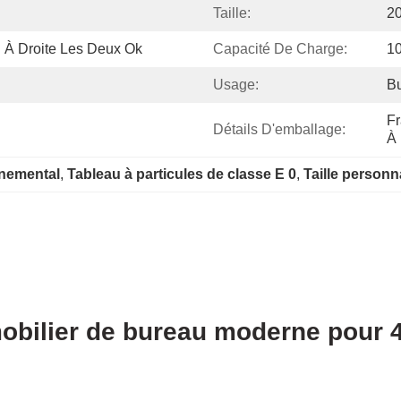
Taille:
2
 À Droite Les Deux Ok
Capacité De Charge:
1
Usage:
Bu
Fr
Détails D'emballage:
À 
nnemental
, 
Tableau à particules de classe E 0
, 
Taille person
 mobilier de bureau moderne pour