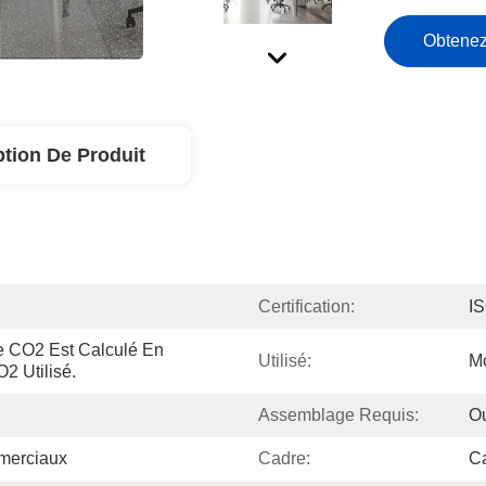
Obtenez
ption De Produit
Certification:
I
 CO2 Est Calculé En 
Utilisé:
Mo
2 Utilisé.
Assemblage Requis:
O
merciaux
Cadre:
Ca