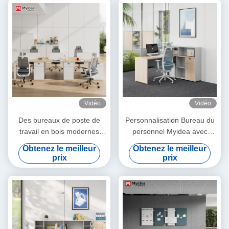
cabines de bureau
Vidéo
Vidéo
Des bureaux de poste de
Personnalisation Bureau du
travail en bois modernes
personnel Myidea avec
avec un espace de
armoire de rangement, style
Obtenez le meilleur
Obtenez le meilleur
rangement face à face
écran, siège unique, bureau
prix
prix
simple et moderne, bureau
d'ordinateur