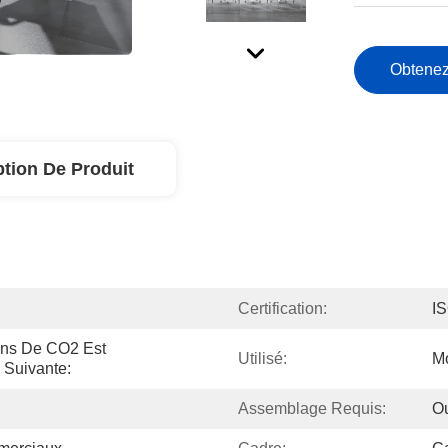
Obtenez
ption De Produit
Certification:
I
ns De CO2 Est 
Utilisé:
Mo
 Suivante:
Assemblage Requis:
O