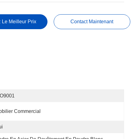
 Le Meilleur Prix
Contact Maintenant
SO9001
bilier Commercial
ui