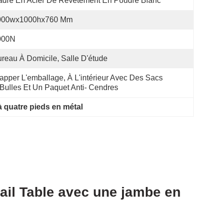
dre En Acier De Revêtement En Poudre Blanc
000wx1000hx760 Mm
000N
reau À Domicile, Salle D'étude
apper L'emballage, À L'intérieur Avec Des Sacs 
Bulles Et Un Paquet Anti- Cendres
à quatre pieds en métal
ail Table avec une jambe en