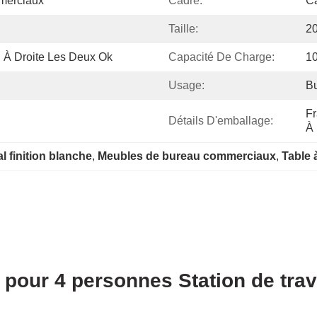
merciaux
Cadre:
Ca
Taille:
2
 À Droite Les Deux Ok
Capacité De Charge:
1
Usage:
Bu
Fr
Détails D'emballage:
À 
l finition blanche
, 
Meubles de bureau commerciaux
, 
Table 
our 4 personnes Station de trav