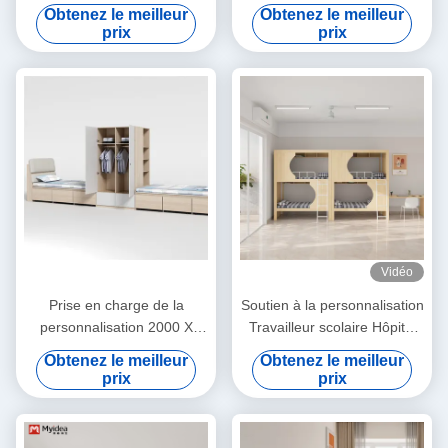
Capsule Hôtel Support de lit
par MYIDEA Meubles de
Obtenez le meilleur
Obtenez le meilleur
personnalisation
bureau à Foshan
prix
prix
Vidéo
Prise en charge de la
Soutien à la personnalisation
personnalisation 2000 X
Travailleur scolaire Hôpital
1200 X 960 mm
domicile Dortoir métallique
Obtenez le meilleur
Obtenez le meilleur
Appartement Meubles
Stable Étudiant Stockage en
prix
prix
étudiant Lit de lit dortoir
bois
scolaire avec lit de bureau