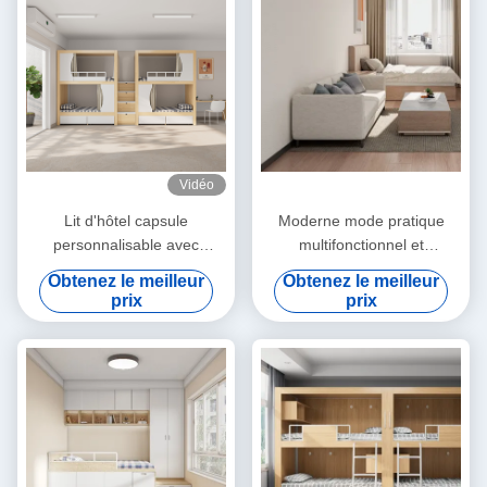
Vidéo
Lit d'hôtel capsule
Moderne mode pratique
personnalisable avec
multifonctionnel et
détection non humaine et
ergonomique appartement
Obtenez le meilleur
Obtenez le meilleur
écran VR
de trois personnes support
prix
prix
de canapé personnalisation