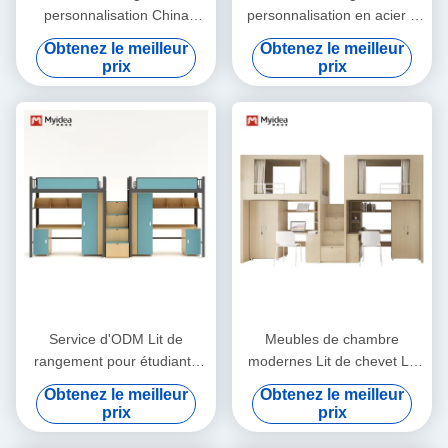
personnalisation China
personnalisation en acier à
Manufacturer Capsule Bunk
double couche lit en acier
Obtenez le meilleur
Obtenez le meilleur
Bed For Hostel Inbox
utilisé lit en acier cadre en
prix
prix
Capsule Bunk Bed With
métal lit en acier jumeau
Stairs
plein
Service d'ODM Lit de
Meubles de chambre
rangement pour étudiants
modernes Lit de chevet Lit
avec escaliers et bureau
pour enfants Lit avec
Obtenez le meilleur
Obtenez le meilleur
pour l'école
escaliers et couches de
prix
prix
rangement Prise en charge