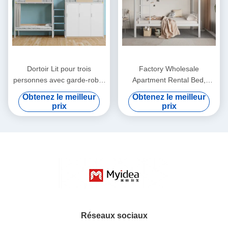
Dortoir Lit pour trois
Factory Wholesale
personnes avec garde-robe,
Apartment Rental Bed,
éclairage de nuit sûr
College Dormitory Bed,
Obtenez le meilleur
Obtenez le meilleur
Escalier, garde-corps élevé,
integrated Thickened Bunk
prix
prix
rideau de lit, lit dortoir
Bed, lron Elevated Bed
scolaire
Réseaux sociaux