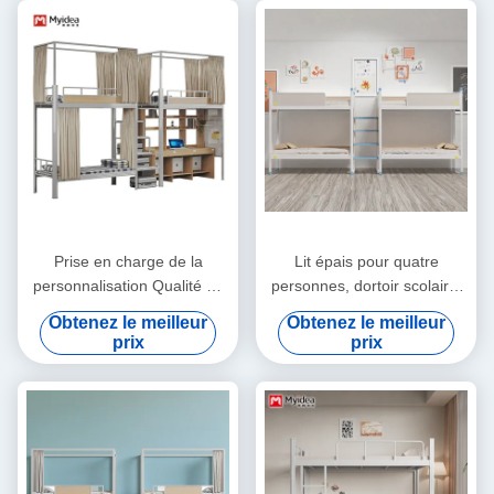
de la personnalisation
Prise en charge de la
Lit épais pour quatre
personnalisation Qualité de
personnes, dortoir scolaire,
haute qualité garantie Pleine
lits de rangement stables
Obtenez le meilleur
Obtenez le meilleur
taille Noir Couleur lit double
pour les étudiants, échelle à
prix
prix
lit en métal
marches, lit de dortoir pour
employés multi-personnes