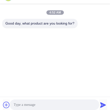
s'accumuler rapidement sur votre armoire de dossiers; il
4:52 AM
est donc essentiel de la nettoyer régulièrement.Évitez
Good day, what product are you looking for?
d'utiliser des produits chimiques agressifs ou des outils
de nettoyage abrasifs qui pourraient endommager la
finition.
1Maintenance des tiroirs: Au fil du temps, les tiroirs de
votre armoire à dossiers peuvent devenir difficiles à ouvrir
ou à fermer.retirez les tiroirs de l' armoire et nettoyez les
diapositives avec une solution de savon douceUne fois
secs, lubrifier les lames avec un lubrifiant à base de
silicone pour un fonctionnement en douceur.