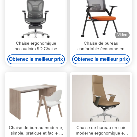
Vidéo
Chaise ergonomique
Chaise de bureau
accoudoirs 9D Chaise
confortable économe en
d'ordinateur Maison
espace avec siège en
Obtenez le meilleur prix
Obtenez le meilleur prix
Confortable Sédentaire
éponge roues de coussin
Chaise de bureau Étude
pliable empilable mobile pour
Chaise de jeu Inclinable
la formation ou la salle de
réunion
Chaise de bureau moderne,
Chaise de bureau en cuir
simple, pratique et facile à
moderne ergonomique en