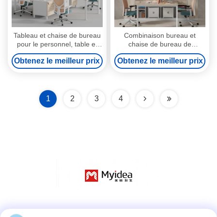
Tableau et chaise de bureau
Combinaison bureau et
pour le personnel, table et
chaise de bureau de
cabine de poste de travail
finances, écran moderne
Obtenez le meilleur prix
Obtenez le meilleur prix
pour les employés, bureau
simple, bureau d'employé,
financier, bureau et chaise à
bureau de bureau, siège
écran pour quatre personnes
pour 6-4 personnes, cabine
1
2
3
4
Réseaux sociaux