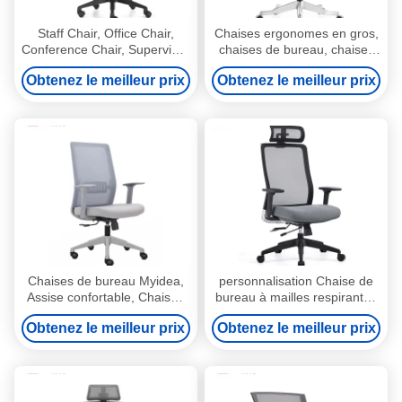
Staff Chair, Office Chair,
Chaises ergonomes en gros,
Conference Chair, Supervisor
chaises de bureau, chaises
Chair, Class Chair, Home
électroniques, chaises
Obtenez le meilleur prix
Obtenez le meilleur prix
Computer Chair, Swivel
sédentaires, chaises
Chair, Office Furniture
rotatives, chaises de sport
électronique
Chaises de bureau Myidea,
personnalisation Chaise de
Assise confortable, Chaises
bureau à mailles respirantes
d'ordinateur pour la maison,
avec hauteur réglable,
Obtenez le meilleur prix
Obtenez le meilleur prix
Chaises pivotantes, Chaises
repose-tête confortable,
ergonomiques, Chaises de
chaise ergonomique, chaise
conférence, Chaises de
de bureau mobile à glisser
bureau, Chaises de
personnel