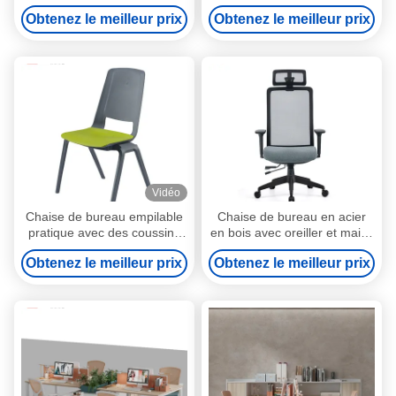
installer avec meubles arrière
blanc confortable et non
Obtenez le meilleur prix
Obtenez le meilleur prix
déformable
Vidéo
Chaise de bureau empilable
Chaise de bureau en acier
pratique avec des coussins
en bois avec oreiller et maille
doux et un design compact
intégrée Chaise
Obtenez le meilleur prix
Obtenez le meilleur prix
Produit par l'usine de Foshan
ergonomique à cinq étoiles
- Myidea